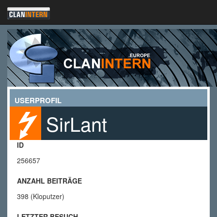
USERPROFIL
SirLant
ID
256657
ANZAHL BEITRÄGE
398 (Kloputzer)
LETZTER BESUCH