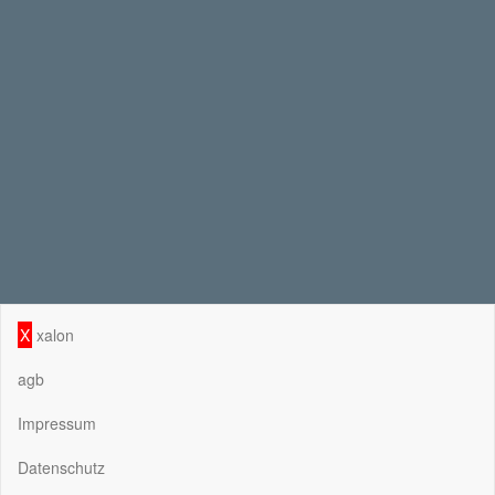
X
xalon
agb
Impressum
Datenschutz