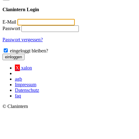
Clanintern Login
E-Mail
Passwort
Passwort vergessen?
eingeloggt bleiben?
einloggen
X
xalon
agb
Impressum
Datenschutz
faq
© Clanintern