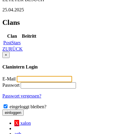
25.04.2025
Clans
Clan
Beitritt
PostStars
ZURÜCK
×
Clanintern Login
E-Mail
Passwort
Passwort vergessen?
eingeloggt bleiben?
einloggen
X
xalon
agb