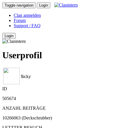
Toggle navigation
Login
Clan anmelden
Forum
Support / FAQ
Login
Userprofil
$icky
ID
505674
ANZAHL BEITRÄGE
10266063 (Deckschrubber)
LETZTER BESUCH