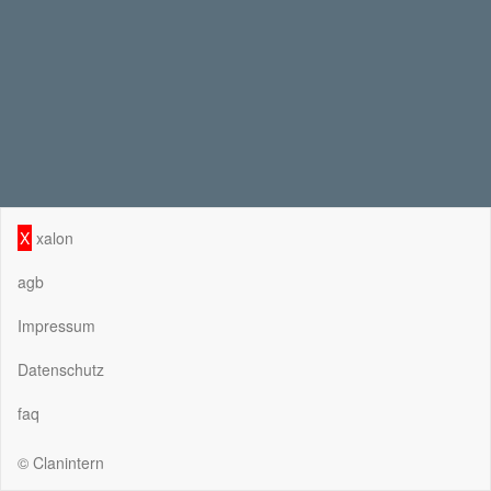
X
xalon
agb
Impressum
Datenschutz
faq
© Clanintern