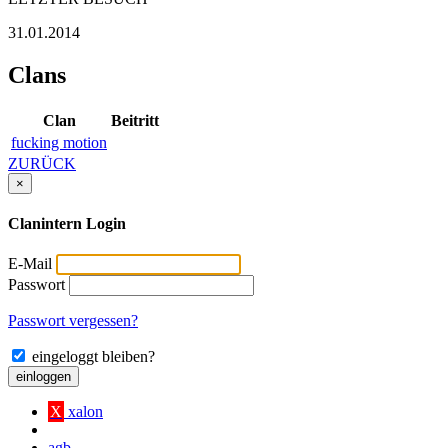
31.01.2014
Clans
Clan
Beitritt
fucking motion
ZURÜCK
×
Clanintern Login
E-Mail
Passwort
Passwort vergessen?
eingeloggt bleiben?
einloggen
X
xalon
agb