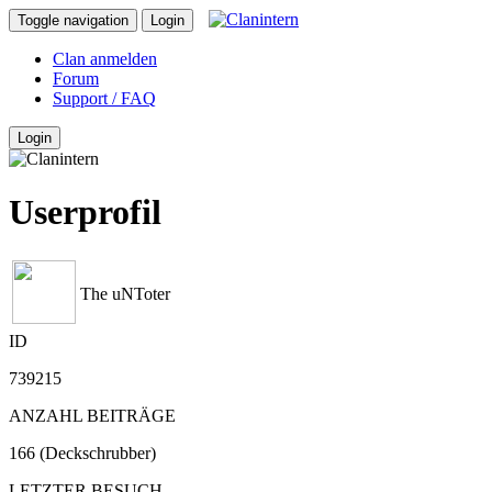
Toggle navigation
Login
Clan anmelden
Forum
Support / FAQ
Login
Userprofil
The uNToter
ID
739215
ANZAHL BEITRÄGE
166 (Deckschrubber)
LETZTER BESUCH