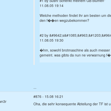
#1 by Sushi*Schenkt meinem GB blumen*
11.08.05 19:14
Welche methoden findet ihr am besten um di
den f��en wegzubekommen?
#2 by &#9642;s&#1085;&#963;&#1203;&#96
11.08.05 19:30
�hm, sowohl brotmaschine als auch messer 
gemeint. was gibts da nun ne verwarnung f
...
#876 - 15.08 16:21
wn3r
Oha, die sehr konsequente Abteilung der TF ist