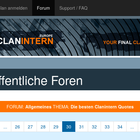
lan anmelden
Forum
Support / FAQ
fentliche Foren
FORUM:
Allgemeines
THEMA:
Die besten Clanintern Quotes
...
26
27
28
29
30
31
32
33
34
...