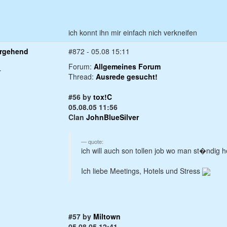
ich konnt ihn mir einfach nich verkneifen
rgehend
#872 - 05.08 15:11
Forum:
Allgemeines Forum
r
Thread:
Ausrede gesucht!
#56 by
tox!C
05.08.05 11:56
Clan
JohnBlueSilver
quote:
ich will auch son tollen job wo man st�ndig h
Ich liebe Meetings, Hotels und Stress
#57 by
Miltown
05.08.05 12:41