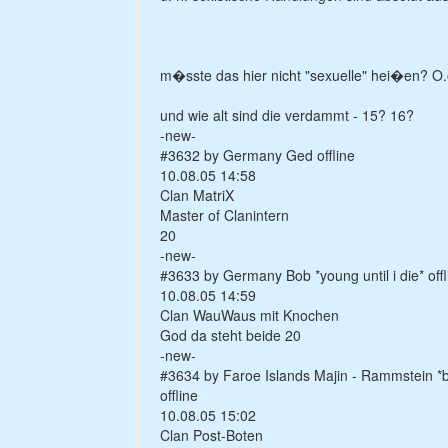
m�sste das hier nicht "sexuelle" hei�en? O
und wie alt sind die verdammt - 15? 16?
-new-
#3632 by Germany Ged offline
10.08.05 14:58
Clan MatriX
Master of Clanintern
20
-new-
#3633 by Germany Bob *young until i die* offl
10.08.05 14:59
Clan WauWaus mit Knochen
God da steht beide 20
-new-
#3634 by Faroe Islands Majin - Rammstein *b
offline
10.08.05 15:02
Clan Post-Boten