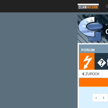
C
FORUM
�f
ZURÜCK
1