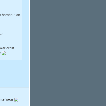
e hornhaut an
42;
war ernst
�r
 unterwegs