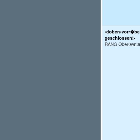
▪doben▪vorr�be
geschlossen!▪
RANG Ober0wn3