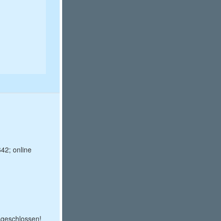
2; online
sgeschlossen!