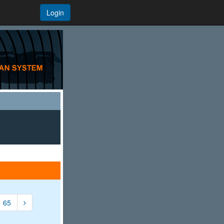
Login
65