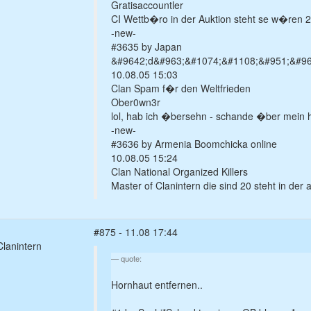
Gratisaccountler
CI Wettb�ro in der Auktion steht se w�ren 2
-new-
#3635 by Japan
&#9642;d&#963;&#1074;&#1108;&#951;&#964
10.08.05 15:03
Clan Spam f�r den Weltfrieden
Ober0wn3r
lol, hab ich �bersehn - schande �ber mein 
-new-
#3636 by Armenia Boomchicka online
10.08.05 15:24
Clan National Organized Killers
Master of Clanintern die sind 20 steht in der 
#875 - 11.08 17:44
lanintern
quote:
Hornhaut entfernen..