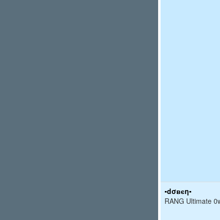
▪dσвєη▪
RANG Ultimate 0