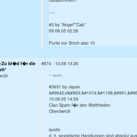
rauskommen?
----
#3 by *Angel**Cab*
09.08.05 02:26
Punkt vor Strich also 10
:Zu bl�d f�r die
#874 - 10.08 13:26
lt*
wn3r
quote:
#3631 by Japan
&#9642;d&#963;&#1074;&#1108;&#951;&#964
10.08.05 14:55
Clan Spam f�r den Weltfrieden
Ober0wn3r
quote:
d. h. sexistische Handlungen sind absolut au