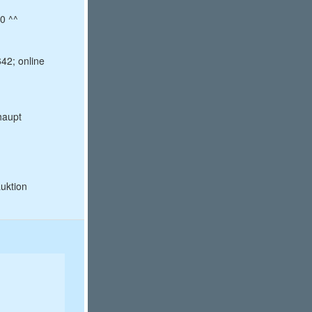
0 ^^
2; online
haupt
auktion