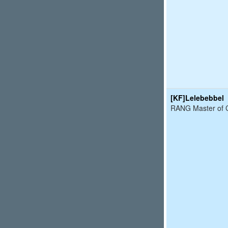
[KF]Lelebebbel
RANG Master of C