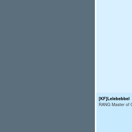
[KF]Lelebebbel
RANG Master of C