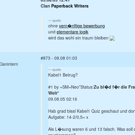
Clan
Paperback Writers
quote:
ohne
vern�nftige bewerbung
und
elementare logik
wird das wohl ein traum bleiben
#873 - 09.08 01:03
lanintern
quote:
Kabel1 Betrug?
#1 by =SM=Neo*Status:
Zu bl�d f�r die Fra
Welt*
09.08.05 02:16
Hab grad bissl Kabel1 Quiz geschaut und dor
Aufgabe: 14-2/0,5= x
Als L�sung waren 6 und 13 falsch. Was soll d