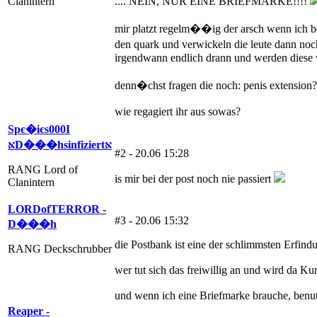
Clanintern
.... NEIN, NUR EINE BRIEFMARKE!!!!
mir platzt regelm��ig der arsch wenn ich bei
den quark und verwickeln die leute dann noc
irgendwann endlich drann und werden diese
denn�chst fragen die noch: penis extension?
wie regagiert ihr aus sowas?
Spє�iєs000Ι
אּD���hsinfiziertאּ
#2 - 20.06 15:28
RANG Lord of
is mir bei der post noch nie passiert
Clanintern
LORDofTERROR -
#3 - 20.06 15:32
D���h
die Postbank ist eine der schlimmsten Erfind
RANG Deckschrubber
wer tut sich das freiwillig an und wird da K
und wenn ich eine Briefmarke brauche, benut
Reaper -