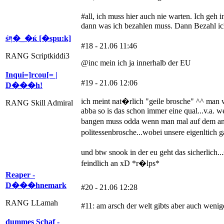
#all, ich muss hier auch nie warten. Ich geh i
dann was ich bezahlen muss. Dann Bezahl ic
śףּ�_�ќ [�spu:k]
#18 - 21.06 11:46
RANG Scriptkiddi3
@inc mein ich ja innerhalb der EU
Inqui=]rcou[= |
#19 - 21.06 12:06
D���h!
ich meint nat�rlich "geile brosche" ^^ man 
RANG Skill Admiral
abba so is das schon immer eine qual...v.a. 
bangen muss odda wenn man mal auf dem ang
politessenbrosche...wobei unsere eigenltich 
und btw snook in der eu geht das sicherlich.
feindlich an xD *r�lps*
Reaper -
D���hnemark
#20 - 21.06 12:28
RANG LLamah
#11: am arsch der welt gibts aber auch wen
dummes Schaf -