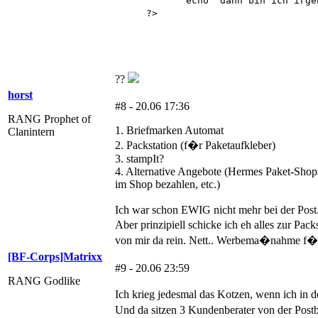
echo "dann bin ich irgendwa
?>
??
horst
#8 - 20.06 17:36
RANG Prophet of
1. Briefmarken Automat
Clanintern
2. Packstation (f�r Paketaufkleber)
3. stampIt?
4. Alternative Angebote (Hermes Paket-Shop
im Shop bezahlen, etc.)
Ich war schon EWIG nicht mehr bei der Post. 
Aber prinzipiell schicke ich eh alles zur Pac
von mir da rein. Nett.. Werbema�nahme f�
[BF-Corps]Matrixx
#9 - 20.06 23:59
RANG Godlike
Ich krieg jedesmal das Kotzen, wenn ich in d
Und da sitzen 3 Kundenberater von der Pos