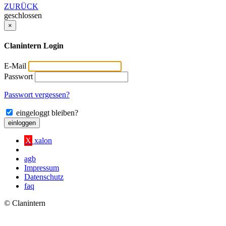
ZURÜCK
geschlossen
×
Clanintern Login
E-Mail
Passwort
Passwort vergessen?
eingeloggt bleiben?
einloggen
X
xalon
agb
Impressum
Datenschutz
faq
© Clanintern