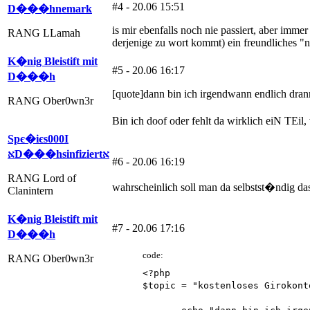
#4 - 20.06 15:51
D���hnemark
is mir ebenfalls noch nie passiert, aber imm
RANG LLamah
derjenige zu wort kommt) ein freundliches "n
K�nig Bleistift mit
#5 - 20.06 16:17
D���h
[quote]dann bin ich irgendwann endlich dra
RANG Ober0wn3r
Bin ich doof oder fehlt da wirklich eiN TEi
Spє�iєs000Ι
אּD���hsinfiziertאּ
#6 - 20.06 16:19
RANG Lord of
wahrscheinlich soll man da selbstst�ndig das
Clanintern
K�nig Bleistift mit
#7 - 20.06 17:16
D���h
code:
RANG Ober0wn3r
<?php
$topic = "kostenloses Girokont