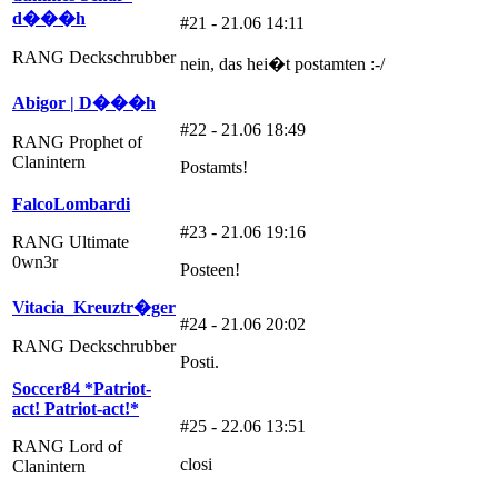
d���h
#21 - 21.06 14:11
RANG Deckschrubber
nein, das hei�t postamten :-/
Abigor | D���h
#22 - 21.06 18:49
RANG Prophet of
Clanintern
Postamts!
FalcoLombardi
#23 - 21.06 19:16
RANG Ultimate
0wn3r
Posteen!
Vitacia_Kreuztr�ger
#24 - 21.06 20:02
RANG Deckschrubber
Posti.
Soccer84 *Patriot-
act! Patriot-act!*
#25 - 22.06 13:51
RANG Lord of
closi
Clanintern