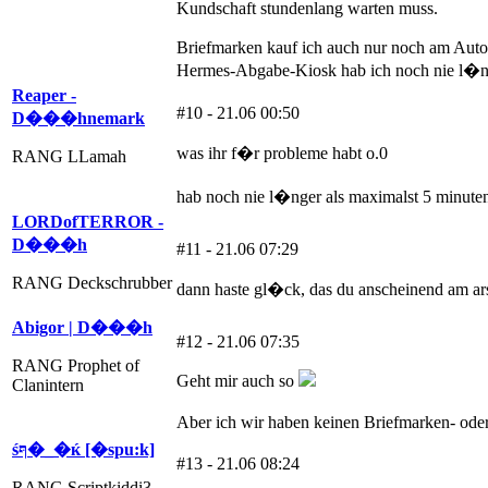
Kundschaft stundenlang warten muss.
Briefmarken kauf ich auch nur noch am Autom
Hermes-Abgabe-Kiosk hab ich noch nie l�n
Reaper -
#10 - 21.06 00:50
D���hnemark
was ihr f�r probleme habt o.0
RANG LLamah
hab noch nie l�nger als maximalst 5 minute
LORDofTERROR -
D���h
#11 - 21.06 07:29
RANG Deckschrubber
dann haste gl�ck, das du anscheinend am ars
Abigor | D���h
#12 - 21.06 07:35
RANG Prophet of
Geht mir auch so
Clanintern
Aber ich wir haben keinen Briefmarken- oder
śףּ�_�ќ [�spu:k]
#13 - 21.06 08:24
RANG Scriptkiddi3