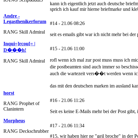
kann ich eigentlich jetzt auch deutsche bri
sprich ich kauf mir hierne briefmarke und kle
Andre -
Legasthenikerforum
#14 - 21.06 08:26
RANG Skill Admiral
seit es emails gibt war ich nicht mehr bei der
Inqui=]rcou[= |
#15 - 21.06 11:00
D���h!
rofl wenn ich mal zur post muss muss ich mic
RANG Skill Admiral
die postbeamten sind auch immer so beschiss
auch die wartezeit vers��t werden wenn ic
das mit den deutschen marken im ausland kann
horst
#16 - 21.06 11:26
RANG Prophet of
Clanintern
Seit es keine E-Mails mehr bei der Post gibt,
Morpheus
#17 - 21.06 11:34
RANG Deckschrubber
#15, wir haben hier ne "geil broche" in der Po