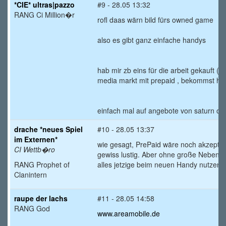
*CIE* ultras|pazzo
#9 - 28.05 13:32
RANG Ci Million�r
rofl daas wärn bild fürs owned game
also es gibt ganz einfache handys
hab mir zb eins für die arbeit gekauft (
media markt mit prepaid , bekommst ha
einfach mal auf angebote von saturn o
drache *neues Spiel
#10 - 28.05 13:37
im Externen*
wie gesagt, PrePaid wäre noch akzepta
CI Wettb�ro
gewiss lustig. Aber ohne große Nebenkos
RANG Prophet of
alles jetzige beim neuen Handy nutzen
Clanintern
raupe der lachs
#11 - 28.05 14:58
RANG God
www.areamobile.de