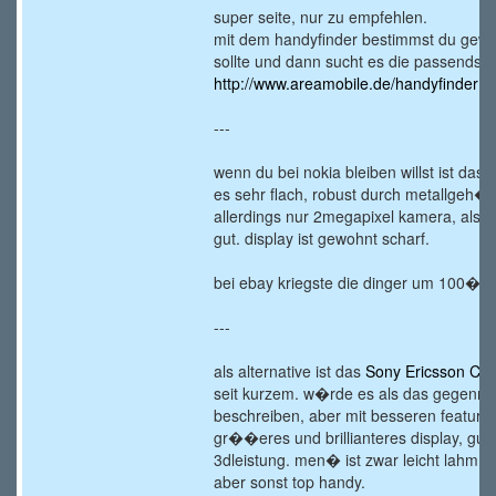
super seite, nur zu empfehlen.
mit dem handyfinder bestimmst du gewi
sollte und dann sucht es die passendste
http://www.areamobile.de/handyfinder
---
wenn du bei nokia bleiben willst ist das
es sehr flach, robust durch metallgeh�us
allerdings nur 2megapixel kamera, also 
gut. display ist gewohnt scharf.
bei ebay kriegste die dinger um 100�
---
als alternative ist das
Sony Ericsson C5
seit kurzem. w�rde es als das gegenmo
beschreiben, aber mit besseren feature
gr��eres und brillianteres display, gute
3dleistung. men� ist zwar leicht lahm, 
aber sonst top handy.