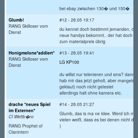
bei ebay zwischen 130� und 150�
Glumb!
#12 - 28.05 19:17
RANG Skilloser vom
du kennst doch bestimmt jemanden, der 
Dienst
neue handys bekommt.. der hat doch da
zum materialpreis übrig
Honigmelone*addiert*
#13 - 28.05 19:41
RANG Skilloser vom
LG KP100
Dienst
du willst nur telenieren und sms? dann 
hab mir das jetzt geholt, aber mangels 
geklaut) noch nicht getestet
allerdings halt ohne kamera etc.
drache *neues Spiel
#14 - 28.05 21:27
im Externen*
Glumb, das is ma ne Idee. Werd ich mi
CI Wettb�ro
vielen weiß, dass es bei denen nicht der
RANG Prophet of
)
Clanintern