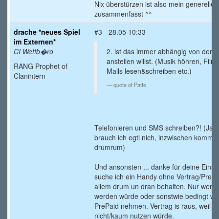
Nix überstürzen ist also mein genereller
zusammenfasst ^^
drache *neues Spiel
#3 - 28.05 10:33
im Externen*
CI Wettb�ro
2. ist das immer abhängig von dem
anstellen willst. (Musik höhren, Fil
RANG Prophet of
Mails lesen&schreiben etc.)
Clanintern
quote of Patte
Telefonieren und SMS schreiben?! (Ja, 
brauch ich egtl nich, inzwischen kommt
drumrum)
Und ansonsten ... danke für deine Eins
suche ich ein Handy ohne Vertrag/PrePa
allem drum un dran behalten. Nur wenn 
werden würde oder sonstwie bedingt wär
PrePaid nehmen. Vertrag is raus, weil d
nicht/kaum nutzen würde.