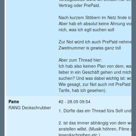
Vertrag oder PrePaid.
Nach kurzem Stöbern im Netz finde ich d
Aber hab eh absolut keine Ahnung von 
nich, was ich egtl suchen soll
Zur Not würd ich auch PrePaid nehmen,
Zweitnummer is gewiss ganz toll
Aber zum Thread hier:
Ich hab also keinen Plan von dem, was i
lieber in ein Geschäft gehen und mich b
suchen? Und was dabei wichtig ist: wo 
Wie gesagt, zur Not auch mit PrePaid (d
Tarife, hab ich gesehen).
Patte
#2 - 28.05 09:54
RANG Deckschrubber
1. Dürfte das ein Thread fürs Soft und
2. ist das immer abhängig von dem was
anstellen willst. (Musik höhren, Filme g
lesen&schreiben etc.)