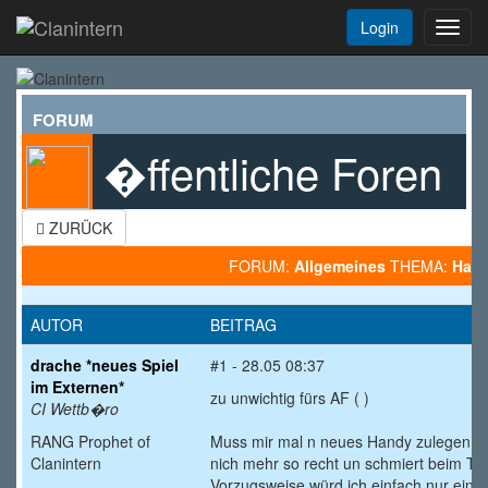
Login
Toggl
navig
FORUM
�ffentliche Foren
ZURÜCK
FORUM:
Allgemeines
THEMA:
Han
AUTOR
BEITRAG
drache *neues Spiel
#1 - 28.05 08:37
im Externen*
zu unwichtig fürs AF (
)
CI Wettb�ro
RANG Prophet of
Muss mir mal n neues Handy zulegen. N
Clanintern
nich mehr so recht un schmiert beim Tel
Vorzugsweise würd ich einfach nur ein 