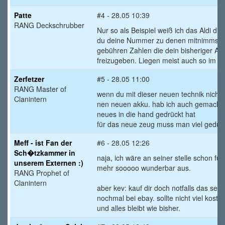
Patte
#4 - 28.05 10:39
RANG Deckschrubber
Nur so als Beispiel weiß ich das Aldi d
du deine Nummer zu denen mitnimmst. M
gebühren Zahlen die dein bisheriger A
freizugeben. Liegen meist auch so im B
Zerfetzer
#5 - 28.05 11:00
RANG Master of
wenn du mit dieser neuen technik nicht s
Clanintern
nen neuen akku. hab ich auch gemacht
neues in die hand gedrückt hat
für das neue zeug muss man viel geduld
Meff - ist Fan der
#6 - 28.05 12:26
Sch�tzkammer in
naja, ich wäre an seiner stelle schon fü
unserem Externen :)
mehr sooooo wunderbar aus.
RANG Prophet of
Clanintern
aber kev: kauf dir doch notfalls das sel
nochmal bei ebay. sollte nicht viel kost
und alles bleibt wie bisher.