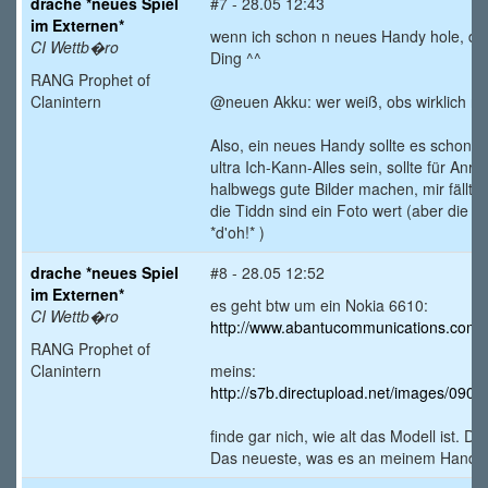
drache *neues Spiel
#7 - 28.05 12:43
im Externen*
wenn ich schon n neues Handy hole, dan
CI Wettb�ro
Ding ^^
RANG Prophet of
Clanintern
@neuen Akku: wer weiß, obs wirklich nu
Also, ein neues Handy sollte es schon s
ultra Ich-Kann-Alles sein, sollte für An
halbwegs gute Bilder machen, mir fällt in
die Tiddn sind ein Foto wert (aber die 
*d'oh!*
)
drache *neues Spiel
#8 - 28.05 12:52
im Externen*
es geht btw um ein Nokia 6610:
CI Wettb�ro
http://www.abantucommunications.com/
RANG Prophet of
Clanintern
meins:
http://s7b.directupload.net/images/090
finde gar nich, wie alt das Modell ist. De
Das neueste, was es an meinem Handy 