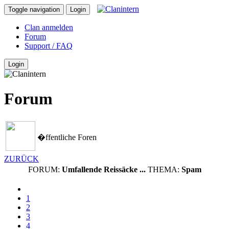
Toggle navigation
Login
Clan anmelden
Forum
Support / FAQ
Login
Forum
�ffentliche Foren
ZURÜCK
FORUM:
Umfallende Reissäcke ...
THEMA:
Spam
1
2
3
4