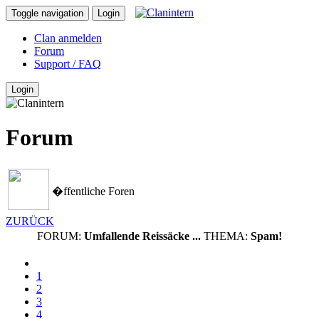
Toggle navigation
Login
Clan anmelden
Forum
Support / FAQ
Login
Forum
�ffentliche Foren
ZURÜCK
FORUM:
Umfallende Reissäcke ...
THEMA:
Spam!
1
2
3
4