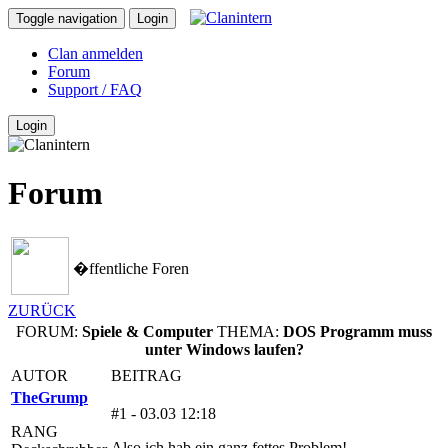
Toggle navigation
Login
Clan anmelden
Forum
Support / FAQ
Login
Forum
�ffentliche Foren
ZURÜCK
FORUM:
Spiele & Computer
THEMA:
DOS Programm muss
unter Windows laufen?
AUTOR
BEITRAG
TheGrump
#1 - 03.03 12:18
RANG
Also ich hab ein ganz fettes Problem!