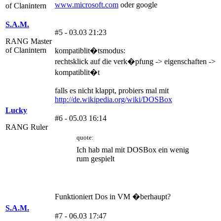
www.microsoft.com
oder google
of Clanintern
S.A.M.
#5 - 03.03 21:23
RANG Master
of Clanintern
kompatiblit�tsmodus:
rechtsklick auf die verk�pfung -> eigenschaften ->
kompatiblit�t
falls es nicht klappt, probiers mal mit
http://de.wikipedia.org/wiki/DOSBox
Lucky
#6 - 05.03 16:14
RANG Ruler
quote:
Ich hab mal mit DOSBox ein wenig
rum gespielt
Funktioniert Dos in VM �berhaupt?
S.A.M.
#7 - 06.03 17:47