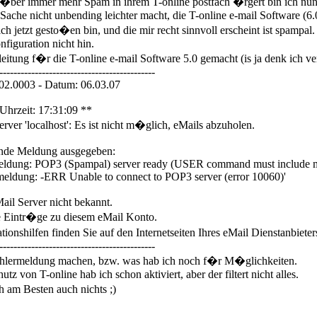
er immer mehr Spam in ihrem T-online postfach �rgert bin ich nun a
Sache nicht unbending leichter macht, die T-online e-mail Software (6.
h jetzt gesto�en bin, und die mir recht sinnvoll erscheint ist spampal.
nfiguration nicht hin.
nleitung f�r die T-online e-mail Software 5.0 gemacht (is ja denk ich 
--------------------------------------------
.02.0003 - Datum: 06.03.07
Uhrzeit: 17:31:09 **
rver 'localhost': Es ist nicht m�glich, eMails abzuholen.
ende Meldung ausgegeben:
tmeldung: POP3 (Spampal) server ready (USER command must include m
meldung: -ERR Unable to connect to POP3 server (error 10060)'
ail Server nicht bekannt.
e Eintr�ge zu diesem eMail Konto.
onshilfen finden Sie auf den Internetseiten Ihres eMail Dienstanbieter
--------------------------------------------
ehlermeldung machen, bzw. was hab ich noch f�r M�glichkeiten.
z von T-online hab ich schon aktiviert, aber der filtert nicht alles.
h am Besten auch nichts ;)