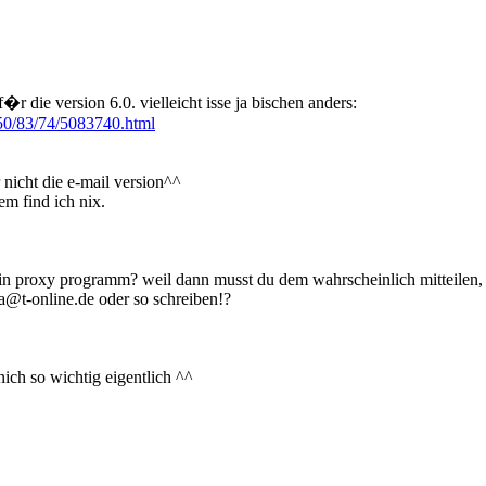
�r die version 6.0. vielleicht isse ja bischen anders:
c/50/83/74/5083740.html
r nicht die e-mail version^^
em find ich nix.
ein proxy programm? weil dann musst du dem wahrscheinlich mitteilen, 
a@t-online.de oder so schreiben!?
 nich so wichtig eigentlich ^^