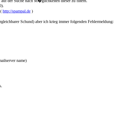
uf der Suche nach M�glichkeiten dieser zu filtern.
0).
 (
http://spampal.de
)
vergleichbarer Schund) aber ich krieg immer folgenden Fehlermeldung:
ailserver name)
s.