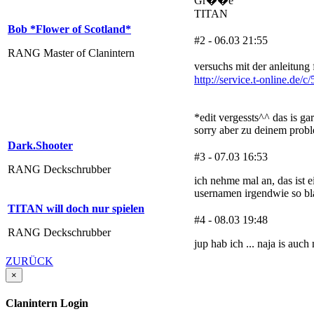
Gr��e
TITAN
Bob *Flower of Scotland*
#2 - 06.03 21:55
RANG Master of Clanintern
versuchs mit der anleitung f
http://service.t-online.de/
*edit vergessts^^ das is ga
sorry aber zu deinem probl
Dark.Shooter
#3 - 07.03 16:53
RANG Deckschrubber
ich nehme mal an, das ist 
usernamen irgendwie so bl
TITAN will doch nur spielen
#4 - 08.03 19:48
RANG Deckschrubber
jup hab ich ... naja is auch
ZURÜCK
×
Clanintern Login