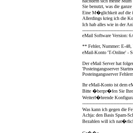
nachdem sich meine Mum �b
Sie benutzt, was die ganze 
Eine M�glichkeit auf die ic
Allerdings krieg ich die Ko
Ich hab alles wie in der A
----------------------------------
eMail Software Version: 6
** Fehler, Nummer: E-48, 
eMail-Konto 'T-Online' - Se
Der eMail Server hat folg
'Posteingangsserver Star
Posteingangsserver Fehler
Ihr eMail-Konto ist dem eM
Bitte �berpr�fen Sie Ihr
Weiterf�hrende Konfigurati
----------------------------------
Was kann ich gegen die F
Achja: den Basis Spam-Schut
Bezahlen will ich nat�rlic