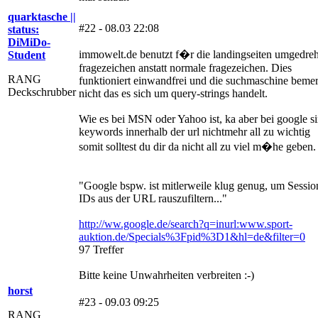
quarktasche ||
#22 - 08.03 22:08
status:
DiMiDo-
immowelt.de benutzt f�r die landingseiten umgedreh
Student
fragezeichen anstatt normale fragezeichen. Dies
RANG
funktioniert einwandfrei und die suchmaschine bemer
Deckschrubber
nicht das es sich um query-strings handelt.
Wie es bei MSN oder Yahoo ist, ka aber bei google s
keywords innerhalb der url nichtmehr all zu wichtig
somit solltest du dir da nicht all zu viel m�he geben.
"Google bspw. ist mitlerweile klug genug, um Sessio
IDs aus der URL rauszufiltern..."
http://ww.google.de/search?q=inurl:www.sport-
auktion.de/Specials%3Fpid%3D1&hl=de&filter=0
97 Treffer
Bitte keine Unwahrheiten verbreiten :-)
horst
#23 - 09.03 09:25
RANG