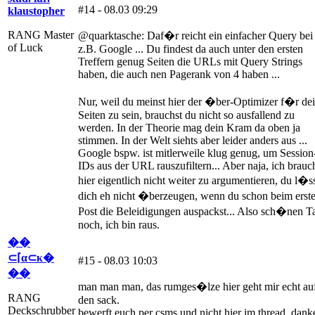
#14 - 08.03 09:29
klaustopher
RANG Master
@quarktasche: Daf�r reicht ein einfacher Query bei
of Luck
z.B. Google ... Du findest da auch unter den ersten
Treffern genug Seiten die URLs mit Query Strings
haben, die auch nen Pagerank von 4 haben ...
Nur, weil du meinst hier der �ber-Optimizer f�r de
Seiten zu sein, brauchst du nicht so ausfallend zu
werden. In der Theorie mag dein Kram da oben ja
stimmen. In der Welt siehts aber leider anders aus ...
Google bspw. ist mitlerweile klug genug, um Session
IDs aus der URL rauszufiltern... Aber naja, ich brauc
hier eigentlich nicht weiter zu argumentieren, du l�s
dich eh nicht �berzeugen, wenn du schon beim erst
Post die Beleidigungen auspackst... Also sch�nen T
noch, ich bin raus.
��
⊂⌈α⊂κ�
#15 - 08.03 10:03
��
man man man, das rumges�lze hier geht mir echt au
RANG
den sack.
Deckschrubber
bewerft euch per csms und nicht hier im thread, dank