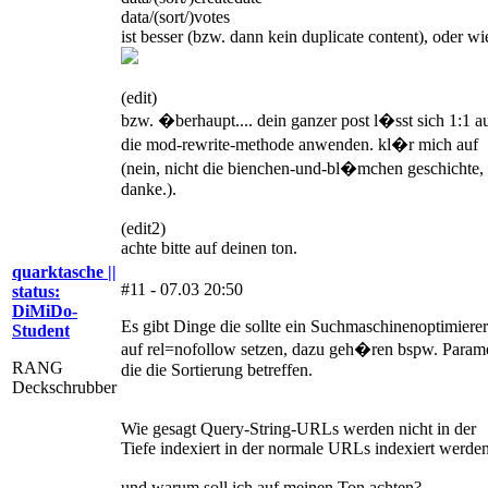
data/(sort/)votes
ist besser (bzw. dann kein duplicate content), oder wi
(edit)
bzw. �berhaupt.... dein ganzer post l�sst sich 1:1 a
die mod-rewrite-methode anwenden. kl�r mich auf
(nein, nicht die bienchen-und-bl�mchen geschichte,
danke.).
(edit2)
achte bitte auf deinen ton.
quarktasche ||
#11 - 07.03 20:50
status:
DiMiDo-
Es gibt Dinge die sollte ein Suchmaschinenoptimierer
Student
auf rel=nofollow setzen, dazu geh�ren bspw. Param
RANG
die die Sortierung betreffen.
Deckschrubber
Wie gesagt Query-String-URLs werden nicht in der
Tiefe indexiert in der normale URLs indexiert werden
und warum soll ich auf meinen Ton achten?