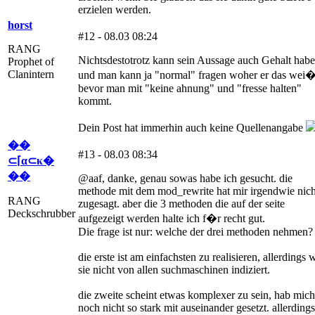
erzielen werden.
horst
#12 - 08.03 08:24
RANG
Nichtsdestotrotz kann sein Aussage auch Gehalt hab
Prophet of
Clanintern
und man kann ja "normal" fragen woher er das wei�
bevor man mit "keine ahnung" und "fresse halten"
kommt.
Dein Post hat immerhin auch keine Quellenangabe
��
#13 - 08.03 08:34
⊂⌈α⊂κ�
��
@aaf, danke, genau sowas habe ich gesucht. die
methode mit dem mod_rewrite hat mir irgendwie nich
RANG
zugesagt. aber die 3 methoden die auf der seite
Deckschrubber
aufgezeigt werden halte ich f�r recht gut.
Die frage ist nur: welche der drei methoden nehmen?
die erste ist am einfachsten zu realisieren, allerdings 
sie nicht von allen suchmaschinen indiziert.
die zweite scheint etwas komplexer zu sein, hab mich
noch nicht so stark mit auseinander gesetzt. allerdings