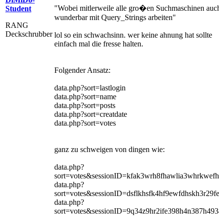
"Wobei mitlerweile alle gro�en Suchmaschinen auc
Student
wunderbar mit Query_Strings arbeiten"
RANG
Deckschrubber
lol so ein schwachsinn. wer keine ahnung hat sollte
einfach mal die fresse halten.
Folgender Ansatz:
data.php?sort=lastlogin
data.php?sort=name
data.php?sort=posts
data.php?sort=creatdate
data.php?sort=votes
ganz zu schweigen von dingen wie:
data.php?
sort=votes&sessionID=kfak3wrh8fhawlia3whrkwef
data.php?
sort=votes&sessionID=dsflkhsfk4hf9ewfdhskh3r29f
data.php?
sort=votes&sessionID=9q34z9hr2ife398h4n387h49