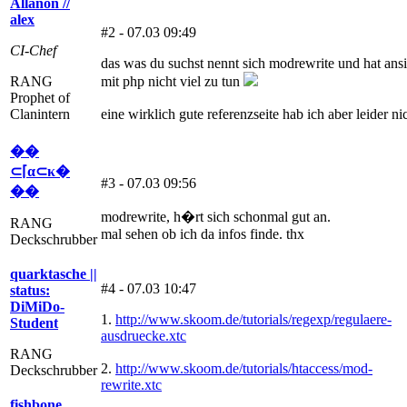
Allanon //
alex
#2 - 07.03 09:49
CI-Chef
das was du suchst nennt sich modrewrite und hat ansi
RANG
mit php nicht viel zu tun
Prophet of
Clanintern
eine wirklich gute referenzseite hab ich aber leider ni
��
⊂⌈α⊂κ�
#3 - 07.03 09:56
��
modrewrite, h�rt sich schonmal gut an.
RANG
mal sehen ob ich da infos finde. thx
Deckschrubber
quarktasche ||
#4 - 07.03 10:47
status:
DiMiDo-
1.
http://www.skoom.de/tutorials/regexp/regulaere-
Student
ausdruecke.xtc
RANG
2.
http://www.skoom.de/tutorials/htaccess/mod-
Deckschrubber
rewrite.xtc
fishbone