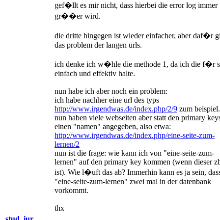
gef�llt es mir nicht, dass hierbei die error log immer
gr��er wird.
die dritte hingegen ist wieder einfacher, aber daf�r g
das problem der langen urls.
ich denke ich w�hle die methode 1, da ich die f�r 
einfach und effektiv halte.
nun habe ich aber noch ein problem:
ich habe nachher eine url des typs
http://www.irgendwas.de/index.php/2/9
zum beispiel.
nun haben viele webseiten aber statt den primary key
einen "namen" angegeben, also etwa:
http://www.irgendwas.de/index.php/eine-seite-zum-
lernen/2
nun ist die frage: wie kann ich von "eine-seite-zum-
lernen" auf den primary key kommen (wenn dieser zb
ist). Wie l�uft das ab? Immerhin kann es ja sein, das
"eine-seite-zum-lernen" zwei mal in der datenbank
vorkommt.
thx
stud. iur.