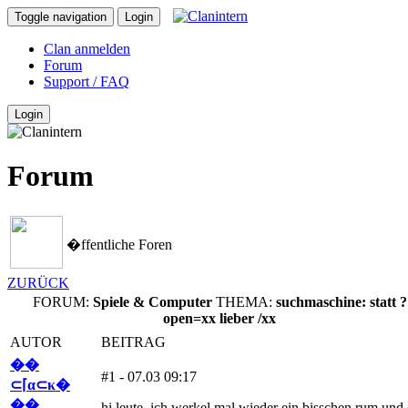
Toggle navigation
Login
Clan anmelden
Forum
Support / FAQ
Login
Forum
�ffentliche Foren
ZURÜCK
FORUM:
Spiele & Computer
THEMA:
suchmaschine: statt ?
open=xx lieber /xx
AUTOR
BEITRAG
��
#1 - 07.03 09:17
⊂⌈α⊂κ�
��
hi leute, ich werkel mal wieder ein bisschen rum und