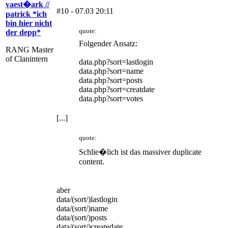
vaest�ark //
#10 - 07.03 20:11
patrick *ich
bin hier nicht
quote:
der depp*
Folgender Ansatz:
RANG Master
of Clanintern
data.php?sort=lastlogin
data.php?sort=name
data.php?sort=posts
data.php?sort=creatdate
data.php?sort=votes
[...]
quote:
Schlie�lich ist das massiver duplicate
content.
aber
data/(sort/)lastlogin
data/(sort/)name
data/(sort/)posts
data/(sort/)createdate