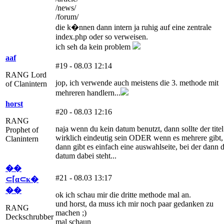
/news/
/forum/
die k�nnen dann intern ja ruhig auf eine zentrale
index.php oder so verweisen.
ich seh da kein problem
aaf
#19 - 08.03 12:14
RANG Lord
jop, ich verwende auch meistens die 3. methode mit
of Clanintern
mehreren handlern...
horst
#20 - 08.03 12:16
RANG
naja wenn du kein datum benutzt, dann sollte der titel
Prophet of
wirklich eindeutig sein ODER wenn es mehrere gibt,
Clanintern
dann gibt es einfach eine auswahlseite, bei der dann 
datum dabei steht...
��
#21 - 08.03 13:17
⊂⌈α⊂κ�
��
ok ich schau mir die dritte methode mal an.
und horst, da muss ich mir noch paar gedanken zu
RANG
machen ;)
Deckschrubber
mal schaun