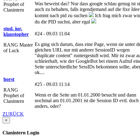
Was beweist das? Nur dass google schlau genug ist s
Prophet of
auch zu behalten, falls irgendjemand auf die fixe Idee
Clanintern
kommt nach pid zu suchen
Ich frag mich zwar wi
du die PID suchst, aber egal
stud. iur.
#24 - 09.03 11:04
klaustopher
Es ging sich darum, dass eine Page, wenn sie unter d
RANG Master
gleichen URL nur mit anderer SessionID wegen
of Luck
"duplicate content" runtergestuft wird. Mir ist zwar a
schleierhaft, wie der GoogleBot bei einem Aufruf ein
Seite unterschiedliche SessIDs bekommen sollte, abe
ok....
horst
#25 - 09.03 11:14
RANG
Wenn er die Seite am 01.01.2000 besucht und dann
Prophet of
nochmal am 01.01.2001 ist die Session ID evtl. doch
Clanintern
anders, oder?
ZURÜCK
×
Clanintern Login