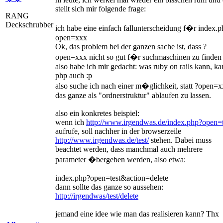
stellt sich mir folgende frage:
RANG
Deckschrubber
ich habe eine einfach fallunterscheidung f�r index.
open=xxx
Ok, das problem bei der ganzen sache ist, dass ?
open=xxx nicht so gut f�r suchmaschinen zu finden i
also habe ich mir gedacht: was ruby on rails kann, k
php auch :p
also suche ich nach einer m�glichkeit, statt ?open=
das ganze als "ordnerstruktur" ablaufen zu lassen.
also ein konkretes beispiel:
wenn ich
http://www.irgendwas.de/index.php?open=t
aufrufe, soll nachher in der browserzeile
http://www.irgendwas.de/test/
stehen. Dabei muss
beachtet werden, dass manchmal auch mehrere
parameter �bergeben werden, also etwa:
index.php?open=test&action=delete
dann sollte das ganze so aussehen:
http://irgendwas/test/delete
jemand eine idee wie man das realisieren kann? Thx