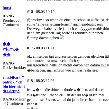
horst
#16 - 08.03 10:15
RANG
@cracky: also wenn du eine url schon so aufbaust, d
Prophet of
sollte "eine-seite-zum-lernen" auch eindeutig sein.
Clanintern
Deswegen haben viele ja noch ein /yyyy/mm/dd/ drin
denn am gleichen Tag sollte es wirklich nur einen
Eintrag davon geben
��
#17 - 08.03 11:21
⊂⌈α⊂κ�
��
ok, am selben tag und zur selben zeit den gleichen titl
zu benutzen ist unwarscheinlich ;)
RANG
nur irgendwie halte ich nichts davon nen datum mit z
Deckschrubber
�bergeben. mal schaun wie ich das realisiere.
vaest�ark //
#18 - 08.03 12:03
patrick *ich
bin hier nicht
ich w�rde die dritte methode w�hlen. auf das eine
der depp*
zus�tzliche .../handler/... in der url w�rd ich mal
RANG Master
gekonnt sch*issen, zumal du ja mehrere handler erste
of Clanintern
kannst.
/article/