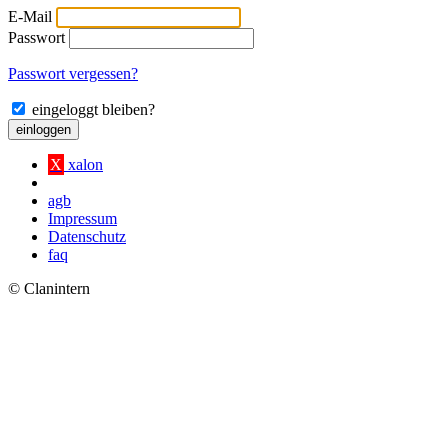
E-Mail
Passwort
Passwort vergessen?
eingeloggt bleiben?
einloggen
X
xalon
agb
Impressum
Datenschutz
faq
© Clanintern