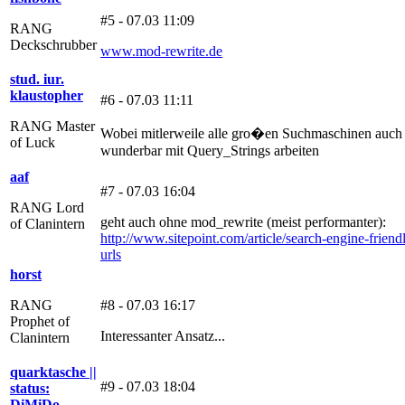
#5 - 07.03 11:09
RANG
Deckschrubber
www.mod-rewrite.de
stud. iur.
klaustopher
#6 - 07.03 11:11
RANG Master
Wobei mitlerweile alle gro�en Suchmaschinen auch
of Luck
wunderbar mit Query_Strings arbeiten
aaf
#7 - 07.03 16:04
RANG Lord
geht auch ohne mod_rewrite (meist performanter):
of Clanintern
http://www.sitepoint.com/article/search-engine-friend
urls
horst
RANG
#8 - 07.03 16:17
Prophet of
Interessanter Ansatz...
Clanintern
quarktasche ||
#9 - 07.03 18:04
status:
DiMiDo-