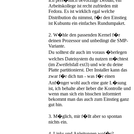
Ich pers�nlich bevorzuge Debian, ein
Arbeitskollege ist recht zufrieden mit
Fedora. Es ist wirklich egal welche
Distribution du nimmst, f�r den Einstieg
ist Kubuntu ein einfaches Rundumpaket.
2. W�hle den passenden Kernel f�r
deinen Prozessor und unbedingt die SMP-
Variante.
Du solltest dir auch im voraus �berlegen
welches Dateisystem du nutzen m�chtest
(im Zweifelsfall ext3) und wie du deine
Platte partitionierst. Der Installer kann das
zwar f�r dich tun - was f�r einen
Anf�nger wohl auch eine gute L�sung
ist, ich behalte aber lieber die Kontrolle und
wenn man sich ein bisschen informiert
bekommt man das auch zum Einstieg ganz
gut hin.
3. M�glich, mir f�llt aber so spontan
nichts ein.
4. Links und Anleitungen wof�r?