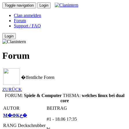
Toggle navigation
Login
Clan anmelden
Forum
Support / FAQ
Login
Forum
�ffentliche Foren
ZURÜCK
FORUM:
Spiele & Computer
THEMA:
welches linux bei dual
core
AUTOR
BEITRAG
M�ФKخ�
#1 - 18.06 17:35
RANG Deckschrubber
hi,