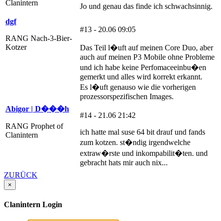
Clanintern
Jo und genau das finde ich schwachsinnig.
dgf
#13 - 20.06 09:05
RANG Nach-3-Bier-
Kotzer
Das Teil l�uft auf meinen Core Duo, aber
auch auf meinen P3 Mobile ohne Probleme
und ich habe keine Perfomaceeinbu�en
gemerkt und alles wird korrekt erkannt.
Es l�uft genauso wie die vorherigen
prozessorspezifischen Images.
Abigor | D���h
#14 - 21.06 21:42
RANG Prophet of
ich hatte mal suse 64 bit drauf und fands
Clanintern
zum kotzen. st�ndig irgendwelche
extraw�rste und inkompabilit�ten. und
gebracht hats mir auch nix...
ZURÜCK
×
Clanintern Login