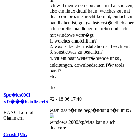
ich will meine neu cpu auch mal ausnutzen,
also ein linux drauf haun, welches gut mit
dual core prozis zurecht kommt, einfach zu
handhaben ist, gui (selbstverst�ndlich aber
ich schreibs mal lieber mit rein) und sich
mit windows vertr�gt.
1. welches empfehlt ihr?
2. was ist bei der installation zu beachten?
3. sonst etwas zu beachten?
4. vlt ein paar weiterf�hrende links ,
anleitungen, downloadseiten f�r tools
parat?
etc.
thx
Spє�iєs000Ι
#2 - 18.06 17:40
אּD���hsinfiziertאּ
wasn das f�r ne begr�ndung f�r linux?
RANG Lord of
Clanintern
windows 2000/xp/vista kann auch
dualcore...
Crush (Mr.