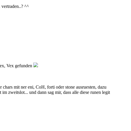
 vertraden..? ^^
 Vex, Vex gefunden
er chars mit ner eni, CoH, forti oder stone ausruesten, dazu
m zweitslot... und dann sag mir, dass alle diese runen legit