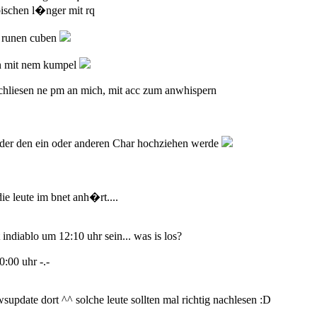
 bischen l�nger mit rq
 - runen cuben
n mit nem kumpel
schliesen ne pm an mich, mit acc zum anwhispern
der den ein oder anderen Char hochziehen werde
die leute im bnet anh�rt....
t indiablo um 12:10 uhr sein... was is los?
10:00 uhr -.-
wsupdate dort ^^ solche leute sollten mal richtig nachlesen :D