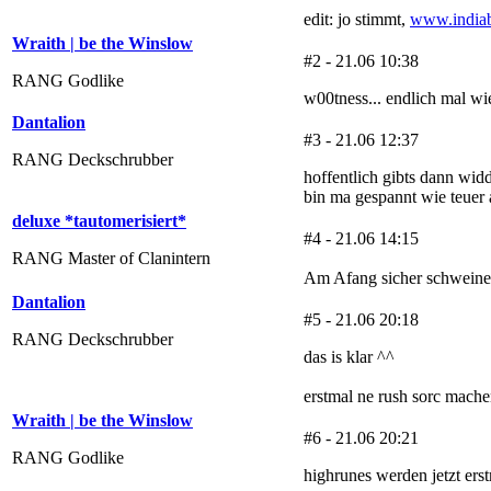
edit: jo stimmt,
www.indiab
Wraith | be the Winslow
#2 - 21.06 10:38
RANG Godlike
w00tness... endlich mal wie
Dantalion
#3 - 21.06 12:37
RANG Deckschrubber
hoffentlich gibts dann wid
bin ma gespannt wie teuer 
deluxe *tautomerisiert*
#4 - 21.06 14:15
RANG Master of Clanintern
Am Afang sicher schweine
Dantalion
#5 - 21.06 20:18
RANG Deckschrubber
das is klar ^^
erstmal ne rush sorc mach
Wraith | be the Winslow
#6 - 21.06 20:21
RANG Godlike
highrunes werden jetzt erst