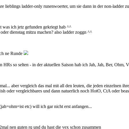
hre lieblings ladder-only runenwoerter, um sie dann in der non-ladder zu
kt was ich jetz gefunden gekriegt hab ^^
 oder dienstag mitzu machen? also ladder zoggn ^^
 ich ne Runde
n HRs so selten - in der aktuellen Saison hab ich Jah, Jah, Ber, Ohm,
rmal... aber vergleich das mal mit all den leuten, die jeden einzelnen ihr
ish oder vergleichbares und dann natuerlich noch HotO, CtA oder beast i
(jah=ohm=ist etc) will ich gar nicht erst anfangen...
s,2mal nen guten rq und du hast die vex schon zusammen