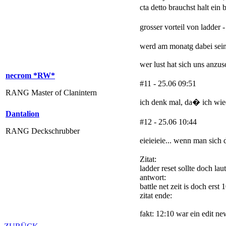
cta detto brauchst halt ein
grosser vorteil von ladder
werd am monatg dabei sei
wer lust hat sich uns anzu
necrom *RW*
#11 - 25.06 09:51
RANG Master of Clanintern
ich denk mal, da� ich wie
Dantalion
#12 - 25.06 10:44
RANG Deckschrubber
eieieieie... wenn man sich 
Zitat:
ladder reset sollte doch lau
antwort:
battle net zeit is doch erst 
zitat ende:
fakt: 12:10 war ein edit ne