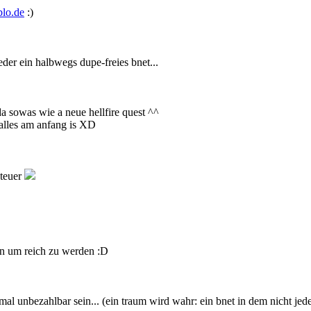
lo.de
:)
der ein halbwegs dupe-freies bnet...
da sowas wie a neue hellfire quest ^^
alles am anfang is XD
teuer
en um reich zu werden :D
mal unbezahlbar sein... (ein traum wird wahr: ein bnet in dem nicht jede