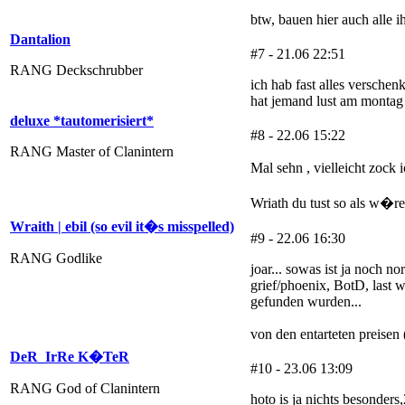
btw, bauen hier auch alle i
Dantalion
#7 - 21.06 22:51
RANG Deckschrubber
ich hab fast alles verschen
hat jemand lust am montag
deluxe *tautomerisiert*
#8 - 22.06 15:22
RANG Master of Clanintern
Mal sehn , vielleicht zock
Wriath du tust so als w�re
Wraith | ebil (so evil it�s misspelled)
#9 - 22.06 16:30
RANG Godlike
joar... sowas ist ja noch no
grief/phoenix, BotD, last w
gefunden wurden...
von den entarteten preisen 
DeR_IrRe K�TeR
#10 - 23.06 13:09
RANG God of Clanintern
hoto is ja nichts besonder