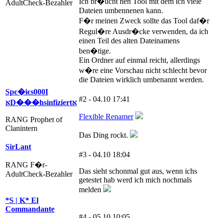
Ich br�ucht nen Tool mit dem ich viele
AdultCheck-Bezahler
Dateien umbennenen kann.
F�r meinen Zweck sollte das Tool daf�r
Regul�re Ausdr�cke verwenden, da ich
einen Teil des alten Dateinamens
ben�tige.
Ein Ordner auf einmal reicht, allerdings
w�re eine Vorschau nicht schlecht bevor
die Dateien wirklich umbenannt werden.
Spє�iєs000Ι
#2 - 04.10 17:41
אּD���hsinfiziertאּ
Flexible Renamer
RANG Prophet of
Clanintern
Das Ding rockt.
SirLant
#3 - 04.10 18:04
RANG F�r-
Das sieht schonmal gut aus, wenn ichs
AdultCheck-Bezahler
getestet hab werd ich mich nochmals
melden
*S | K* El
Commandante
#4 - 05.10 10:05