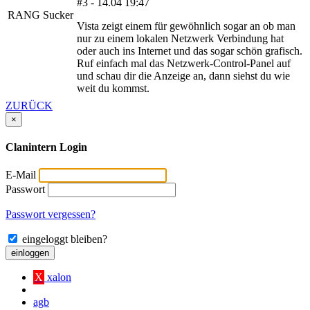
#3 - 14.04 19:47
RANG Sucker
Vista zeigt einem für gewöhnlich sogar an ob man
nur zu einem lokalen Netzwerk Verbindung hat
oder auch ins Internet und das sogar schön grafisch.
Ruf einfach mal das Netzwerk-Control-Panel auf
und schau dir die Anzeige an, dann siehst du wie
weit du kommst.
ZURÜCK
×
Clanintern Login
E-Mail
Passwort
Passwort vergessen?
eingeloggt bleiben?
einloggen
X
xalon
agb