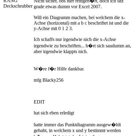
RANG
Nicht sicher, obs hier reingeh�rt, doch ich sitz
Deckschrubber
grade etwas dumm vor Excel 2007.
Will ein Diagramm machen, bei welchem die x-
Achse (horizontal) mit a b c beschriftet ist und die
y-Achse mit 0 1 2 3.
Ich schaffs nur irgendwie nich die x-Achse
irgendwie zu beschriften... h�rt sich saudumm an,
aber irgendwie klappts nich.
W�re f�r Hilfe dankbar.
mfg Blacky256
EDIT
hat sich eben erledigt
hatte immer das Punktdiagramm ausgew�hlt
gehabt, in welchem x und y bestimmt werden