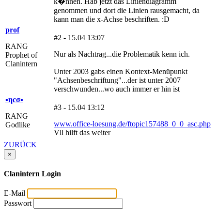
k�nnen. Hab jetzt das Liniendiagramm
genommen und dort die Linien rausgemacht, da
kann man die x-Achse beschriften. :D
prof
#2 - 15.04 13:07
RANG
Nur als Nachtrag...die Problematik kenn ich.
Prophet of
Clanintern
Unter 2003 gabs einen Kontext-Menüpunkt
"Achsenbeschriftung"...der ist unter 2007
verschwunden...wo auch immer er hin ist
▪ηєσ▪
#3 - 15.04 13:12
RANG
www.office-loesung.de/ftopic157488_0_0_asc.php
Godlike
Vll hilft das weiter
ZURÜCK
×
Clanintern Login
E-Mail
Passwort