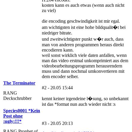
kosten kann es auch etwas (wenn auch nicht
zu viel)
die encoding geschwindigkeit ist mir egal.
am wichtigsten ist eine hohe bildqualit�t bei
niedriger bitrate.
und zweitwichtigster punkt w�r auch, dass
man von anderen programmen heraus direkt
encodieren kann.
weil sonst wirklich viele daten anfallen, wenn
man das video erstmal unkomprimiert aus dem
videobearbeitungsprogramm herausrendern
muss und dann nochmal umkonvertieren mit
dem encoder selber.
The Terminator
#2 - 20.05 15:44
RANG
Deckschrubber
kennt keiner irgendeine l�sung, so unbekannt
ist das *format nun auch wieder nicht :s
Species0001 *Kein
Post ohne
:ugly:!!!*
#3 - 20.05 20:13
RANG Prophet of