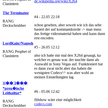
de.wikipedia.org/wiki/X264
Clanintern
The Terminator
#4 - 22.05 22:18
RANG
schon gesehen, aber soweit wie ich das sehe
Deckschrubber
basiert der auf kommandozeile -> man muss
das fertige videomaterial haben und kann dann
erst encoden.
LordKain//Nagosh
#5 - 26.05 12:12
RANG Prophet of
also ich hatte mir mal den X264 gesaugt, ka
Clanintern
welcher es genau war. der tauchte dann als
Auswahl in Sony Vegas auf. Funktioniert hat
es dann zwar nicht aber das haben die
wenigsten Codecs^^ was aber wohl an
meinen Einstellungten lag
}{��`I���
*preu�ische
#6 - 05.06 12:42
Leitkultur*
ffdshow wäre eine möglichkeit
RANG
codecs.com
Deckschrubber