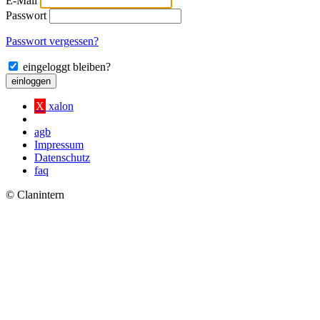
E-Mail
Passwort
Passwort vergessen?
eingeloggt bleiben?
einloggen
X
xalon
agb
Impressum
Datenschutz
faq
© Clanintern