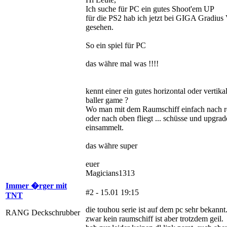
Ich suche für PC ein gutes Shoot'em UP
für die PS2 hab ich jetzt bei GIGA Gradius
gesehen.
So ein spiel für PC
das währe mal was !!!!
kennt einer ein gutes horizontal oder vertika
baller game ?
Wo man mit dem Raumschiff einfach nach r
oder nach oben fliegt ... schüsse und upgrad
einsammelt.
das währe super
euer
Magicians1313
Immer �rger mit
#2 - 15.01 19:15
TNT
die touhou serie ist auf dem pc sehr bekannt.
RANG Deckschrubber
zwar kein raumschiff ist aber trotzdem geil.