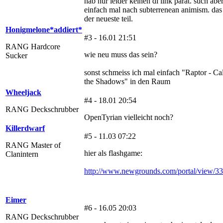
hab nur leider keinen dl link parat. such abe
einfach mal nach subterrenean animism. das 
der neueste teil.
Honigmelone*addiert*
#3 - 16.01 21:51
RANG Hardcore
wie neu muss das sein?
Sucker
sonst schmeiss ich mal einfach "Raptor - Cal
the Shadows" in den Raum
Wheeljack
#4 - 18.01 20:54
RANG Deckschrubber
OpenTyrian vielleicht noch?
Killerdwarf
#5 - 11.03 07:22
RANG Master of
hier als flashgame:
Clanintern
http://www.newgrounds.com/portal/view/3
Eimer
#6 - 16.05 20:03
RANG Deckschrubber