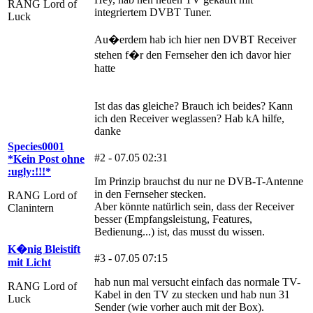
RANG Lord of
integriertem DVBT Tuner.
Luck
Au�erdem hab ich hier nen DVBT Receiver
stehen f�r den Fernseher den ich davor hier
hatte
Ist das das gleiche? Brauch ich beides? Kann
ich den Receiver weglassen? Hab kA hilfe,
danke
Species0001
#2 - 07.05 02:31
*Kein Post ohne
:ugly:!!!*
Im Prinzip brauchst du nur ne DVB-T-Antenne
in den Fernseher stecken.
RANG Lord of
Aber könnte natürlich sein, dass der Receiver
Clanintern
besser (Empfangsleistung, Features,
Bedienung...) ist, das musst du wissen.
K�nig Bleistift
#3 - 07.05 07:15
mit Licht
hab nun mal versucht einfach das normale TV-
RANG Lord of
Kabel in den TV zu stecken und hab nun 31
Luck
Sender (wie vorher auch mit der Box).