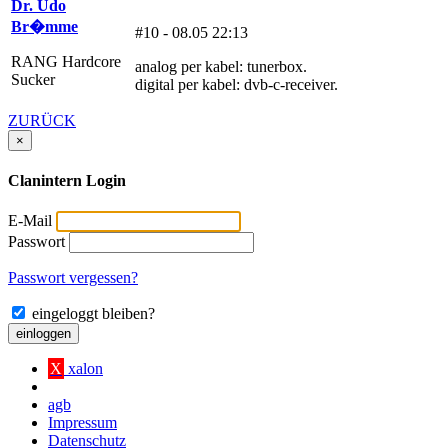
Dr. Udo
Br�mme
#10 - 08.05 22:13
RANG Hardcore
analog per kabel: tunerbox.
Sucker
digital per kabel: dvb-c-receiver.
ZURÜCK
×
Clanintern Login
E-Mail
Passwort
Passwort vergessen?
eingeloggt bleiben?
einloggen
X
xalon
agb
Impressum
Datenschutz