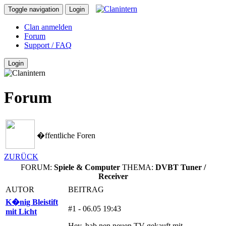
Toggle navigation
Login
Clan anmelden
Forum
Support / FAQ
Login
Forum
�ffentliche Foren
ZURÜCK
FORUM:
Spiele & Computer
THEMA:
DVBT Tuner /
Receiver
AUTOR
BEITRAG
K�nig Bleistift
#1 - 06.05 19:43
mit Licht
Hey, hab nen neuen TV gekauft mit