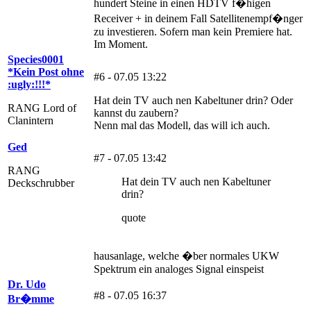
hundert Steine in einen HDTV f�higen
Receiver + in deinem Fall Satellitenempf�nger
zu investieren. Sofern man kein Premiere hat.
Im Moment.
Species0001
*Kein Post ohne
#6 - 07.05 13:22
:ugly:!!!*
Hat dein TV auch nen Kabeltuner drin? Oder
RANG Lord of
kannst du zaubern?
Clanintern
Nenn mal das Modell, das will ich auch.
Ged
#7 - 07.05 13:42
RANG
Hat dein TV auch nen Kabeltuner
Deckschrubber
drin?
quote
hausanlage, welche �ber normales UKW
Spektrum ein analoges Signal einspeist
Dr. Udo
#8 - 07.05 16:37
Br�mme