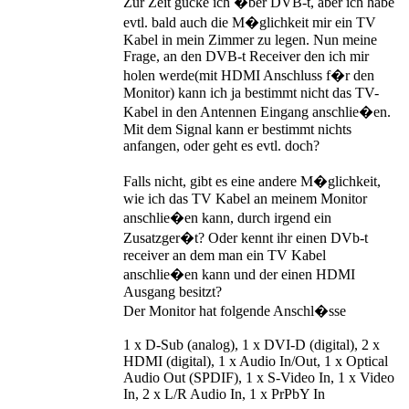
Zur Zeit gucke ich �ber DVB-t, aber ich habe
evtl. bald auch die M�glichkeit mir ein TV
Kabel in mein Zimmer zu legen. Nun meine
Frage, an den DVB-t Receiver den ich mir
holen werde(mit HDMI Anschluss f�r den
Monitor) kann ich ja bestimmt nicht das TV-
Kabel in den Antennen Eingang anschlie�en.
Mit dem Signal kann er bestimmt nichts
anfangen, oder geht es evtl. doch?
Falls nicht, gibt es eine andere M�glichkeit,
wie ich das TV Kabel an meinem Monitor
anschlie�en kann, durch irgend ein
Zusatzger�t? Oder kennt ihr einen DVb-t
receiver an dem man ein TV Kabel
anschlie�en kann und der einen HDMI
Ausgang besitzt?
Der Monitor hat folgende Anschl�sse
1 x D-Sub (analog), 1 x DVI-D (digital), 2 x
HDMI (digital), 1 x Audio In/Out, 1 x Optical
Audio Out (SPDIF), 1 x S-Video In, 1 x Video
In, 2 x L/R Audio In, 1 x PrPbY In