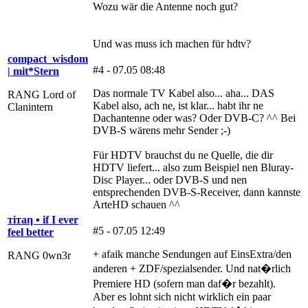
Wozu wär die Antenne noch gut?
Und was muss ich machen für hdtv?
compact_wisdom
#4 - 07.05 08:48
| mit*Stern
Das normale TV Kabel also... aha... DAS
RANG Lord of
Kabel also, ach ne, ist klar... habt ihr ne
Clanintern
Dachantenne oder was? Oder DVB-C? ^^ Bei
DVB-S wärens mehr Sender ;-)
Für HDTV brauchst du ne Quelle, die dir
HDTV liefert... also zum Beispiel nen Bluray-
Disc Player... oder DVB-S und nen
entsprechenden DVB-S-Receiver, dann kannste
ArteHD schauen ^^
тiтaη ▪ if I ever
#5 - 07.05 12:49
feel better
+ afaik manche Sendungen auf EinsExtra/den
RANG 0wn3r
anderen + ZDF/spezialsender. Und nat�rlich
Premiere HD (sofern man daf�r bezahlt).
Aber es lohnt sich nicht wirklich ein paar