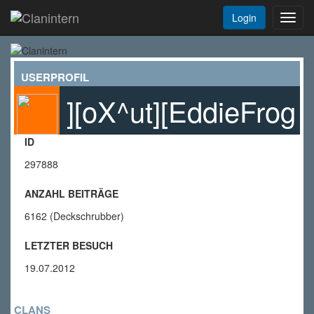
Login
Toggl
navig
USERPROFIL
][oX^ut][EddieFrog
ID
297888
ANZAHL BEITRÄGE
6162 (Deckschrubber)
LETZTER BESUCH
19.07.2012
CLANS