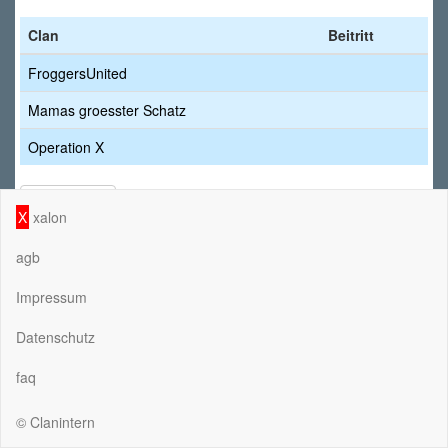
Clan
Beitritt
FroggersUnited
Mamas groesster Schatz
Operation X
ZURÜCK
X
xalon
agb
Impressum
Datenschutz
faq
© Clanintern