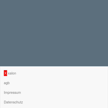
X
xalon
agb
Impressum
Datenschutz