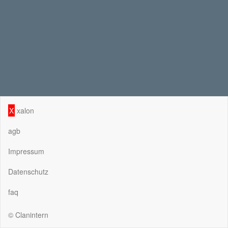
X
xalon
agb
Impressum
Datenschutz
faq
© Clanintern