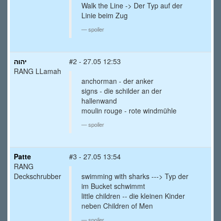
Walk the Line -> Der Typ auf der
Linie beim Zug
spoiler
יהוה
#2 - 27.05 12:53
RANG LLamah
anchorman - der anker
signs - die schilder an der
hallenwand
moulin rouge - rote windmühle
spoiler
Patte
#3 - 27.05 13:54
RANG
Deckschrubber
swimming with sharks ---> Typ der
im Bucket schwimmt
little children -- die kleinen Kinder
neben Children of Men
spoiler