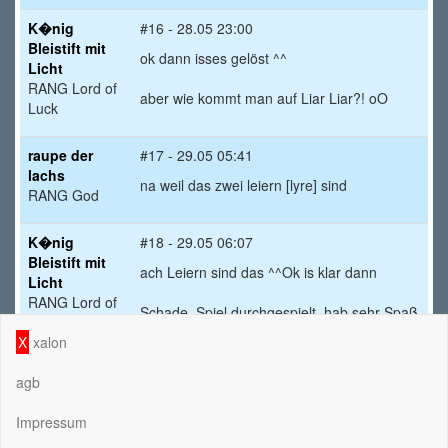
K�nig
#16 - 28.05 23:00
Bleistift mit
ok dann isses gelöst ^^
Licht
RANG Lord of
aber wie kommt man auf Liar Liar?! oO
Luck
raupe der
#17 - 29.05 05:41
lachs
na weil das zwei leiern [lyre] sind
RANG God
K�nig
#18 - 29.05 06:07
Bleistift mit
ach Leiern sind das ^^Ok is klar dann
Licht
RANG Lord of
Schade, Spiel durchgespielt
hab sehr Spaß
Luck
gemacht, gibts noch eins? ^^
X
xalon
▪вlιzz▪
#19 - 29.05 11:16
agb
RANG
ups
Ober0wn3r
Impressum