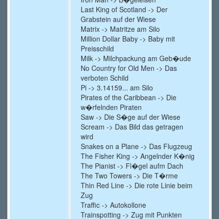
Last King of Scotland -> Der
Grabstein auf der Wiese
Matrix -> Matritze am Silo
Million Dollar Baby -> Baby mit
Preisschild
Milk -> Milchpackung am Geb�ude
No Country for Old Men -> Das
verboten Schild
Pi -> 3.14159... am Silo
Pirates of the Caribbean -> Die
w�rfelnden Piraten
Saw -> Die S�ge auf der Wiese
Scream -> Das Bild das getragen
wird
Snakes on a Plane -> Das Flugzeug
The Fisher King -> Angelnder K�nig
The Pianist -> Fl�gel aufm Dach
The Two Towers -> Die T�rme
Thin Red Line -> Die rote Linie beim
Zug
Traffic -> Autokollone
Trainspotting -> Zug mit Punkten