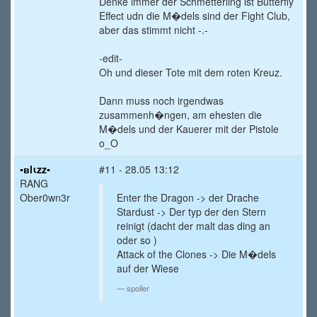
Denke immer der Schmetterling ist Butterfly
Effect udn die M�dels sind der Fight Club,
aber das stimmt nicht -.-
-edit-
Oh und dieser Tote mit dem roten Kreuz.
Dann muss noch irgendwas
zusammenh�ngen, am ehesten die
M�dels und der Kauerer mit der Pistole
o_O
▪вlιzz▪
#11 - 28.05 13:12
RANG
Ober0wn3r
Enter the Dragon -> der Drache
Stardust -> Der typ der den Stern
reinigt (dacht der malt das ding an
oder so
)
Attack of the Clones -> Die M�dels
auf der Wiese
spoiler