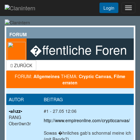
Login
Toggl
navig
FORUM
�ffentliche Foren
ZURÜCK
FORUM:
Allgemeines
THEMA:
Cryptic Canvas, Filme
erraten
AUTOR
BEITRAG
▪вlιzz▪
#1 - 27.05 12:06
RANG
http://www.empireonline.com/crypticcanvas/
Ober0wn3r
Sowas �hnliches gab's schonmal meine ich
(mit Bands?)