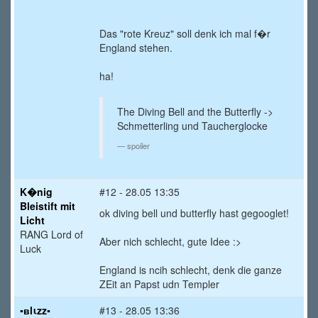
Das "rote Kreuz" soll denk ich mal f�r
England stehen.
ha!
The Diving Bell and the Butterfly ->
Schmetterling und Taucherglocke
spoiler
K�nig
#12 - 28.05 13:35
Bleistift mit
ok diving bell und butterfly hast gegooglet!
Licht
RANG Lord of
Aber nich schlecht, gute Idee :>
Luck
England is ncih schlecht, denk die ganze
ZEit an Papst udn Templer
▪вlιzz▪
#13 - 28.05 13:36