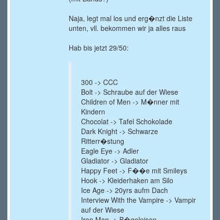
Naja, legt mal los und erg�nzt die Liste
unten, vll. bekommen wir ja alles raus
Hab bis jetzt 29/50:
300 -> CCC
Bolt -> Schraube auf der Wiese
Children of Men -> M�nner mit
Kindern
Chocolat -> Tafel Schokolade
Dark Knight -> Schwarze
Ritterr�stung
Eagle Eye -> Adler
Gladiator -> Gladiator
Happy Feet -> F��e mit Smileys
Hook -> Kleiderhaken am Silo
Ice Age -> 20yrs aufm Dach
Interview With the Vampire -> Vampir
auf der Wiese
Iron Man -> B�geleisen