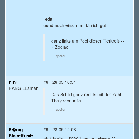
-edit-
uund noch eins, man bin ich gut
ganz links am Pool dieser Tierkreis --
> Zodiac
spoiler
יהוה
#8 - 28.05 10:54
RANG LLamah
Das Schild ganz rechts mit der Zahl:
The green mile
spoiler
K�nig
#9 - 28.05 12:03
Bleistift mit
ok 1 Meile = 5280ft, gut zu wissen ^^