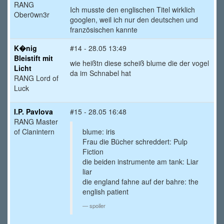
RANG
Ich musste den englischen Titel wirklich
Ober0wn3r
googlen, weil ich nur den deutschen und
französischen kannte
K�nig
#14 - 28.05 13:49
Bleistift mit
wie heißtn diese scheiß blume die der vogel
Licht
da im Schnabel hat
RANG Lord of
Luck
I.P. Pavlova
#15 - 28.05 16:48
RANG Master
of Clanintern
blume: iris
Frau die Bücher schreddert: Pulp
Fiction
die beiden instrumente am tank: Liar
liar
die england fahne auf der bahre: the
english patient
spoiler