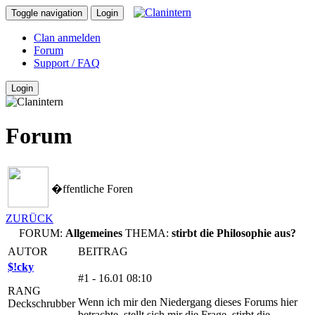
Toggle navigation
Login
Clan anmelden
Forum
Support / FAQ
Login
Forum
�ffentliche Foren
ZURÜCK
FORUM:
Allgemeines
THEMA:
stirbt die Philosophie aus?
AUTOR
BEITRAG
$!cky
#1 - 16.01 08:10
RANG
Wenn ich mir den Niedergang dieses Forums hier
Deckschrubber
betrachte, stellt sich mir die Frage, stirbt die