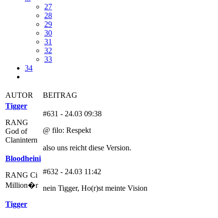
27
28
29
30
31
32
33
34
AUTOR
BEITRAG
Tigger
#631 - 24.03 09:38
RANG
@ filo: Respekt
God of
Clanintern
also uns reicht diese Version.
Bloodheini
#632 - 24.03 11:42
RANG Ci
Million�r
nein Tigger, Ho(r)st meinte Vision
Tigger