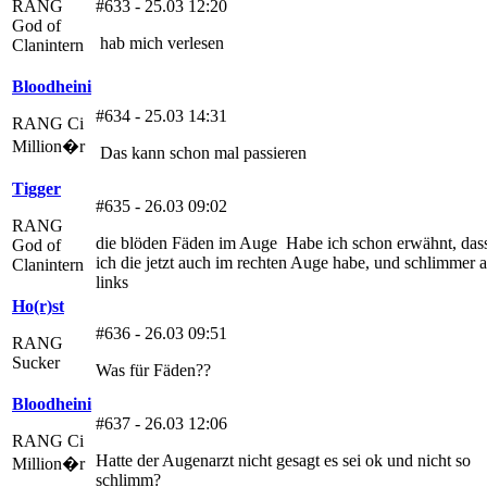
RANG
#633 - 25.03 12:20
God of
hab mich verlesen
Clanintern
Bloodheini
#634 - 25.03 14:31
RANG Ci
Million�r
Das kann schon mal passieren
Tigger
#635 - 26.03 09:02
RANG
die blöden Fäden im Auge
Habe ich schon erwähnt, das
God of
ich die jetzt auch im rechten Auge habe, und schlimmer a
Clanintern
links
Ho(r)st
#636 - 26.03 09:51
RANG
Sucker
Was für Fäden??
Bloodheini
#637 - 26.03 12:06
RANG Ci
Hatte der Augenarzt nicht gesagt es sei ok und nicht so
Million�r
schlimm?