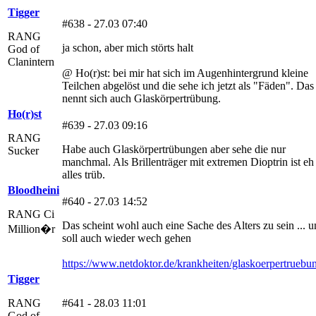
Tigger
#638 - 27.03 07:40
RANG
ja schon, aber mich störts halt
God of
Clanintern
@ Ho(r)st: bei mir hat sich im Augenhintergrund kleine
Teilchen abgelöst und die sehe ich jetzt als "Fäden". Das
nennt sich auch Glaskörpertrübung.
Ho(r)st
#639 - 27.03 09:16
RANG
Habe auch Glaskörpertrübungen aber sehe die nur
Sucker
manchmal. Als Brillenträger mit extremen Dioptrin ist eh
alles trüb.
Bloodheini
#640 - 27.03 14:52
RANG Ci
Das scheint wohl auch eine Sache des Alters zu sein ... 
Million�r
soll auch wieder wech gehen
https://www.netdoktor.de/krankheiten/glaskoerpertruebu
Tigger
RANG
#641 - 28.03 11:01
God of