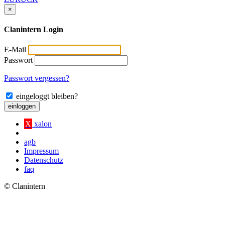
×
Clanintern Login
E-Mail
Passwort
Passwort vergessen?
eingeloggt bleiben?
einloggen
X
xalon
agb
Impressum
Datenschutz
faq
© Clanintern