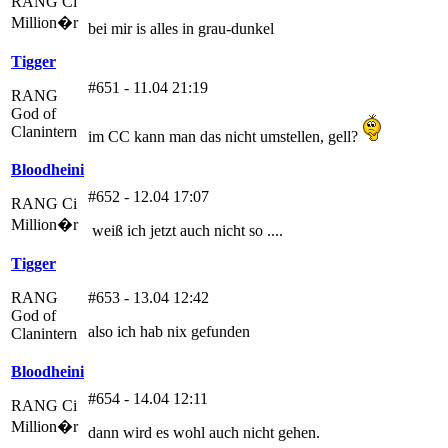
RANG Ci
Million�r
bei mir is alles in grau-dunkel
Tigger
#651 - 11.04 21:19
RANG
God of
Clanintern
im CC kann man das nicht umstellen, gell?
Bloodheini
#652 - 12.04 17:07
RANG Ci
Million�r
weiß ich jetzt auch nicht so ....
Tigger
RANG
#653 - 13.04 12:42
God of
also ich hab nix gefunden
Clanintern
Bloodheini
#654 - 14.04 12:11
RANG Ci
Million�r
dann wird es wohl auch nicht gehen.