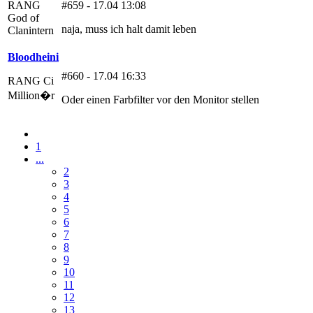
RANG
#659 - 17.04 13:08
God of
naja, muss ich halt damit leben
Clanintern
Bloodheini
#660 - 17.04 16:33
RANG Ci
Million�r
Oder einen Farbfilter vor den Monitor stellen
1
...
2
3
4
5
6
7
8
9
10
11
12
13