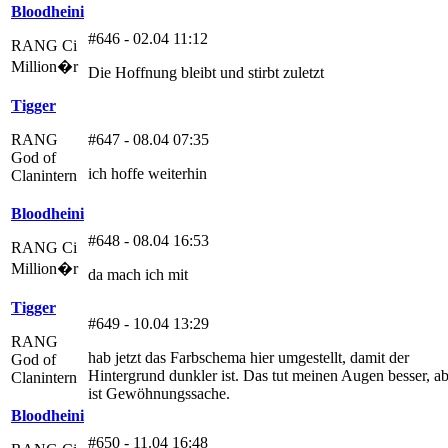
Bloodheini
#646 - 02.04 11:12
RANG Ci
Million�r
Die Hoffnung bleibt und stirbt zuletzt
Tigger
RANG
#647 - 08.04 07:35
God of
ich hoffe weiterhin
Clanintern
Bloodheini
#648 - 08.04 16:53
RANG Ci
Million�r
da mach ich mit
Tigger
#649 - 10.04 13:29
RANG
hab jetzt das Farbschema hier umgestellt, damit der
God of
Hintergrund dunkler ist. Das tut meinen Augen besser, a
Clanintern
ist Gewöhnungssache.
Bloodheini
#650 - 11.04 16:48