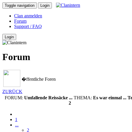
Toggle navigation
Login
Clan anmelden
Forum
Support / FAQ
Login
Forum
�ffentliche Foren
ZURÜCK
FORUM:
Umfallende Reissäcke ...
THEMA:
Es war einmal ... Te
2
1
...
2