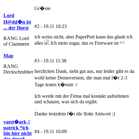
Gr�sse
Lord
H@dd�n ist
#2 - 19.11 10:23
... der Horst
ich weiss nicht, aber PaperPort kann das glaub ich
RANG Lord
alles
Ich mein sogar, das es Freeware ist ^^
of Clanintern
Map
#3 - 19.11 11:38
RANG
herzlichen Dank, sieht gut aus, nur leider gibt es da
Deckschrubber
wohl keine Demoversion, die man mal f�r 2-3
Tage testen k�nnte :/
Ich werde mti der Firma mal kontakt aufnehmen
und schauen, was sich da ergibt.
Danke trotzdem f�r die flotte Antwort :)
vaest�ark //
patrick *ich
#4 - 19.11 16:09
bin hier nicht
der depp*