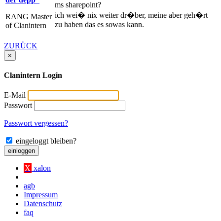
ms sharepoint?
ich wei� nix weiter dr�ber, meine aber geh�rt
RANG Master
zu haben das es sowas kann.
of Clanintern
ZURÜCK
×
Clanintern Login
E-Mail
Passwort
Passwort vergessen?
eingeloggt bleiben?
einloggen
X
xalon
agb
Impressum
Datenschutz
faq