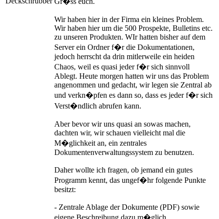
Deckschrubber
Gr�ss euch.
Wir haben hier in der Firma ein kleines Problem.
Wir haben hier um die 500 Prospekte, Bulletins etc.
zu unseren Produkten. WIr hatten bisher auf dem
Server ein Ordner f�r die Dokumentationen,
jedoch herrscht da drin mitlerweile ein heiden
Chaos, weil es quasi jeder f�r sich sinnvoll
Ablegt. Heute morgen hatten wir uns das Problem
angenommen und gedacht, wir legen sie Zentral ab
und verkn�pfen es dann so, dass es jeder f�r sich
Verst�ndlich abrufen kann.
Aber bevor wir uns quasi an sowas machen,
dachten wir, wir schauen vielleicht mal die
M�glichkeit an, ein zentrales
Dokumentenverwaltungssystem zu benutzen.
Daher wollte ich fragen, ob jemand ein gutes
Programm kennt, das ungef�hr folgende Punkte
besitzt:
- Zentrale Ablage der Dokumente (PDF) sowie
eigene Beschreibung dazu m�glich