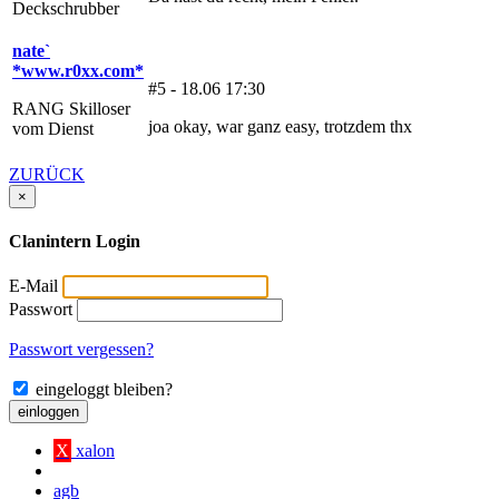
Deckschrubber
nate`
*www.r0xx.com*
#5 - 18.06 17:30
RANG Skilloser
joa okay, war ganz easy, trotzdem thx
vom Dienst
ZURÜCK
×
Clanintern Login
E-Mail
Passwort
Passwort vergessen?
eingeloggt bleiben?
einloggen
X
xalon
agb