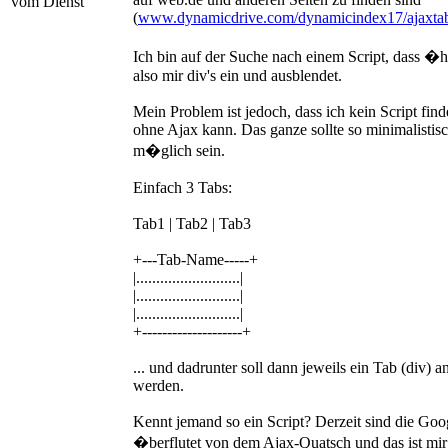
vom Dienst
(
www.dynamicdrive.com/dynamicindex17/ajaxtabs
Ich bin auf der Suche nach einem Script, dass �hn
also mir div's ein und ausblendet.
Mein Problem ist jedoch, dass ich kein Script find
ohne Ajax kann. Das ganze sollte so minimalistis
m�glich sein.
Einfach 3 Tabs:
Tab1 | Tab2 | Tab3
+---Tab-Name-----+
|..........................|
|..........................|
|..........................|
+--------------------+
... und dadrunter soll dann jeweils ein Tab (div) a
werden.
Kennt jemand so ein Script? Derzeit sind die Goo
�berflutet von dem Ajax-Quatsch und das ist mir 