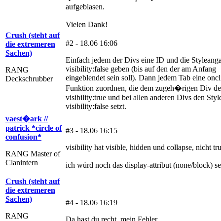
aufgeblasen.
Vielen Dank!
Crush (steht auf
#2 - 18.06 16:06
die extremeren
Sachen)
Einfach jedem der Divs eine ID und die Styleang
visibility:false geben (bis auf den der am Anfang
RANG
eingeblendet sein soll). Dann jedem Tab eine oncl
Deckschrubber
Funktion zuordnen, die dem zugeh�rigen Div de
visibility:true und bei allen anderen Divs den Styl
visibility:false setzt.
vaest�ark //
patrick *circle of
#3 - 18.06 16:15
confusion*
visibility hat visible, hidden und collapse, nicht tru
RANG Master of
Clanintern
ich würd noch das display-attribut (none/block) se
Crush (steht auf
die extremeren
Sachen)
#4 - 18.06 16:19
RANG
Da hast du recht, mein Fehler.