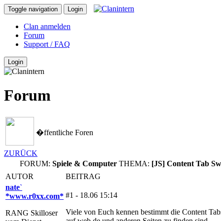
Toggle navigation
Login
Clan anmelden
Forum
Support / FAQ
Login
Forum
�ffentliche Foren
ZURÜCK
FORUM:
Spiele & Computer
THEMA:
[JS] Content Tab Sw
AUTOR
BEITRAG
nate`
#1 - 18.06 15:14
*www.r0xx.com*
Viele von Euch kennen bestimmt die Content Tabs
RANG Skilloser
auf web.de und anderen Seiten zu finden sind