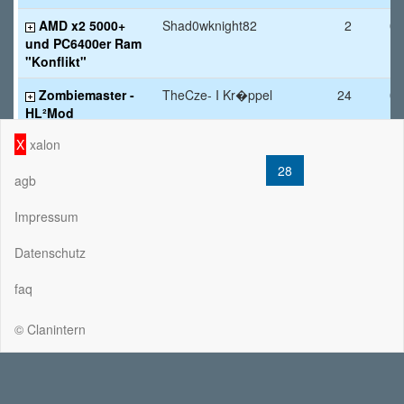
AMD x2 5000+
Shad0wknight82
2
02
und PC6400er Ram
"Konflikt"
Zombiemaster -
TheCze- I Kr�ppel
24
01
HL²Mod
X
xalon
1
...
24
25
26
27
28
29
30
31
agb
95
Impressum
Datenschutz
ZURÜCK
faq
© Clanintern