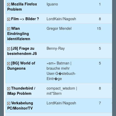
Mozilla Firefox
Iguano
1
12
Problem
Film --> Bilder ?
LordKain//Nagosh
8
11
Wlan
Gregor Mendel
15
11
Eindringling
identifizieren
[JS] Frage zu
Benny-Ray
5
11
bestehendem JS
[BG] World of
=sm= Batman |
5
10
Dungeons
brauche mehr
User-G�stebuch-
Eintr�ge
Thunderbird /
compact_wisdom |
8
09
IMap Problem
mit*Stern
Verkabelung
LordKain//Nagosh
7
09
PC/Monitor/TV