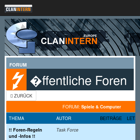
FORUM
�ffentliche Foren
ZURÜCK
FORUM:
Spiele & Computer
THEMA
AUTOR
BEITRÄGE
LETZ
!! Foren-Regeln
Task Force
und -Infos !!