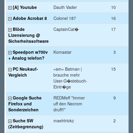
[A] Youtube
Dauth Vader
10
14
Adobe Acrobat 8
Colonel 187
16
13
Blöde
CaptainCat�
17
13
Lizensierung @
Sicherheitssoftware
Speedport w700v
Komastar
3
13
+ Analog telefon?
PC Neukauf-
=sm= Batman |
15
13
Vergleich
brauche mehr
User-G�stebuch-
Eintr�ge
Google Suche
REDMeff *Immer
9
12
Firefox und
uff den Necrom
Sonderzeichen
druff!!*
Suche SW
maehtrickz
2
12
(Zeitbegrenzung)