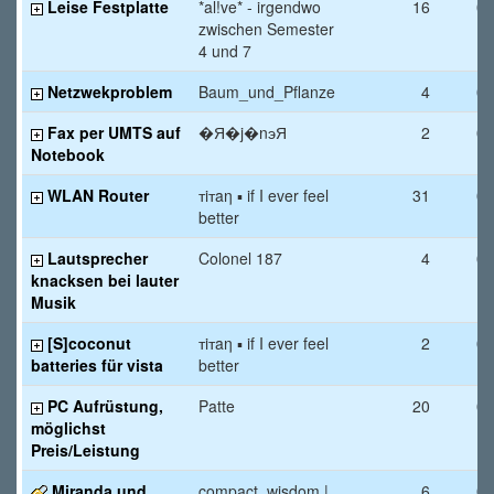
Leise Festplatte
*al!ve* - irgendwo
16
08
zwischen Semester
4 und 7
Netzwekproblem
Baum_und_Pflanze
4
08
Fax per UMTS auf
�Я�j�nэЯ
2
08
Notebook
WLAN Router
тiтaη ▪ if I ever feel
31
07
better
Lautsprecher
Colonel 187
4
07
knacksen bei lauter
Musik
[S]coconut
тiтaη ▪ if I ever feel
2
07
batteries für vista
better
PC Aufrüstung,
Patte
20
07
möglichst
Preis/Leistung
Miranda und
compact_wisdom |
6
06