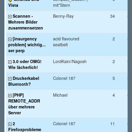
Vista
mit*Stern
Scannen -
Benny-Ray
34
06
Mehrere Bilder
zusammensetzen
[insurgency
acid flavoured
2
06
problem] wichtig...
seatbelt
ser perp
3.0 oder OMG!
LordKain//Nagosh
2
04
Wie lächerlich!
Druckerkabel
Colonel 187
5
03
Bluetooth?
[PHP]
Michael
4
02
REMOTE_ADDR
über mehrere
Server
2
Colonel 187
11
02
Firefoxprobleme